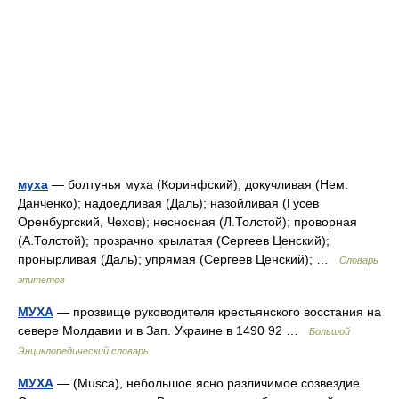
муха
— болтунья муха (Коринфский); докучливая (Нем.
Данченко); надоедливая (Даль); назойливая (Гусев
Оренбургский, Чехов); несносная (Л.Толстой); проворная
(А.Толстой); прозрачно крылатая (Сергеев Ценский);
пронырливая (Даль); упрямая (Сергеев Ценский); …
Словарь
эпитетов
МУХА
— прозвище руководителя крестьянского восстания на
севере Молдавии и в Зап. Украине в 1490 92 …
Большой
Энциклопедический словарь
МУХА
— (Musca), небольшое ясно различимое созвездие