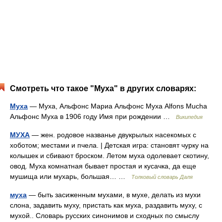
Смотреть что такое "Муха" в других словарях:
Муха
— Муха, Альфонс Мариа Альфонс Муха Alfons Mucha
Альфонс Муха в 1906 году Имя при рождении …
Википедия
МУХА
— жен. родовое названье двукрылых насекомых с
хоботом; местами и пчела. | Детская игра: становят чурку на
колышек и сбивают броском. Летом муха одолевает скотину,
овод. Муха комнатная бывает простая и кусачка, да еще
мушища или мухарь, большая… …
Толковый словарь Даля
муха
— быть засиженным мухами, в мухе, делать из мухи
слона, задавить муху, пристать как муха, раздавить муху, с
мухой.. Словарь русских синонимов и сходных по смыслу