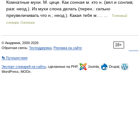
Комнатные мухи. М. цеце. Как сонная м. кто н. (вял и сонлив;
разг. неод.). Из мухи слона делать (перен.: сильно
преувеличивать что н.; неод.). Какая тебя м.… …
Толковый
словарь Ожегова
© Академик, 2000-2026
18+
Обратная связь:
Техподдержка
,
Реклама на сайте
👣 Путешествия
Экспорт словарей на сайты
, сделанные на PHP,
Joomla,
Drupal,
WordPress, MODx.