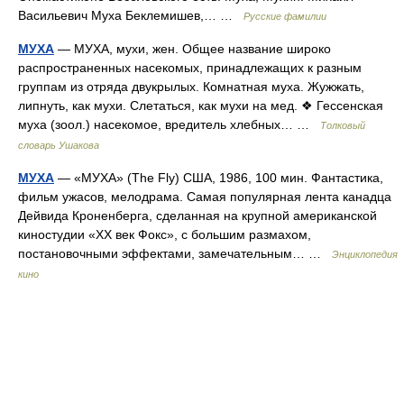
Васильевич Муха Беклемишев,… …
Русские фамилии
МУХА
— МУХА, мухи, жен. Общее название широко
распространенных насекомых, принадлежащих к разным
группам из отряда двукрылых. Комнатная муха. Жужжать,
липнуть, как мухи. Слетаться, как мухи на мед. ❖ Гессенская
муха (зоол.) насекомое, вредитель хлебных… …
Толковый
словарь Ушакова
МУХА
— «МУХА» (The Fly) США, 1986, 100 мин. Фантастика,
фильм ужасов, мелодрама. Самая популярная лента канадца
Дейвида Кроненберга, сделанная на крупной американской
киностудии «XX век Фокс», с большим размахом,
постановочными эффектами, замечательным… …
Энциклопедия
кино