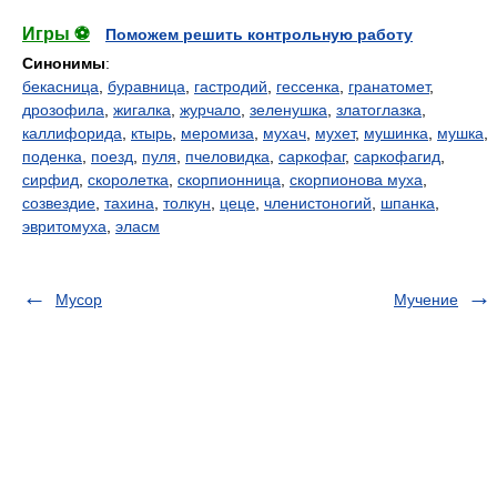
Игры ⚽
Поможем решить контрольную работу
Синонимы
:
бекасница
,
буравница
,
гастродий
,
гессенка
,
гранатомет
,
дрозофила
,
жигалка
,
журчало
,
зеленушка
,
златоглазка
,
каллифорида
,
ктырь
,
меромиза
,
мухач
,
мухет
,
мушинка
,
мушка
,
поденка
,
поезд
,
пуля
,
пчеловидка
,
саркофаг
,
саркофагид
,
сирфид
,
скоролетка
,
скорпионница
,
скорпионова муха
,
созвездие
,
тахина
,
толкун
,
цеце
,
членистоногий
,
шпанка
,
эвритомуха
,
эласм
Мусор
Мучение