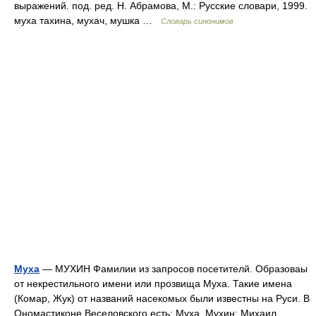
выражений. под. ред. Н. Абрамова, М.: Русские словари, 1999.
муха тахина, мухач, мушка …
Словарь синонимов
Муха
— МУХИН Фамилии из запросов посетителй. Образоваы
от некрестильного имени или прозвища Муха. Такие имена
(Комар, Жук) от названий насекомых были известны на Руси. В
Ономастиконе Веселовского есть: Муха, Мухин: Михаил